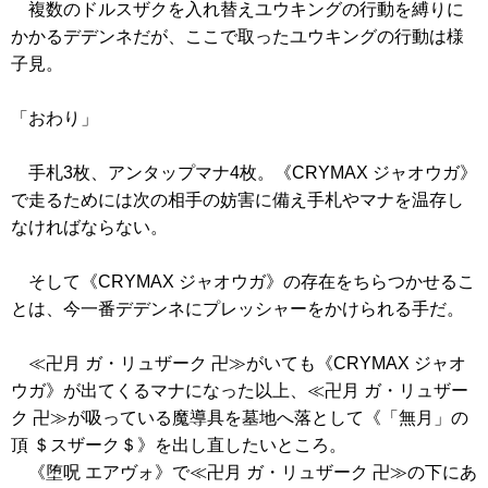
複数のドルスザクを入れ替えユウキングの行動を縛りに
かかるデデンネだが、ここで取ったユウキングの行動は様
子見。
「おわり」
手札3枚、アンタップマナ4枚。
《CRYMAX ジャオウガ》
で走るためには次の相手の妨害に備え手札やマナを温存し
なければならない。
そして
《CRYMAX ジャオウガ》
の存在をちらつかせるこ
とは、今一番デデンネにプレッシャーをかけられる手だ。
≪卍月 ガ・リュザーク 卍≫がいても
《CRYMAX ジャオ
ウガ》
が出てくるマナになった以上、≪卍月 ガ・リュザー
ク 卍≫が吸っている魔導具を墓地へ落として
《「無月」の
頂 ＄スザーク＄》
を出し直したいところ。
《堕呪 エアヴォ》
で≪卍月 ガ・リュザーク 卍≫の下にあ