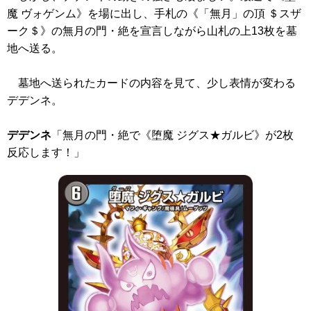
魔 ヴォゲンム》
を場に出し、手札の
《「無月」の頂 ＄スザ
ーク＄》
の無月の門・絶を宣言しながら山札の上13枚を墓
地へ送る。
墓地へ送られたカードの内容を見て、少し表情が変わる
デデンネ。
デデンネ
「無月の門・絶で
《堕魔 ジグス★ガルビ》
が2枚
反応します！」