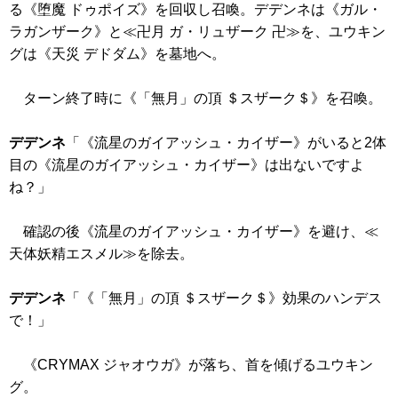
る
《堕魔 ドゥポイズ》
を回収し召喚。デデンネは
《ガル・
ラガンザーク》
と≪卍月 ガ・リュザーク 卍≫を、ユウキン
グは
《天災 デドダム》
を墓地へ。
ターン終了時に
《「無月」の頂 ＄スザーク＄》
を召喚。
デデンネ
「
《流星のガイアッシュ・カイザー》
がいると2体
目の
《流星のガイアッシュ・カイザー》
は出ないですよ
ね？」
確認の後
《流星のガイアッシュ・カイザー》
を避け、≪
天体妖精エスメル≫を除去。
デデンネ
「
《「無月」の頂 ＄スザーク＄》
効果のハンデス
で！」
《CRYMAX ジャオウガ》
が落ち、首を傾げるユウキン
グ。