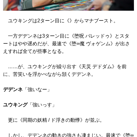
ユウキングは2ターン目に
《》
からマナブースト。
一方デデンネは3ターン目に
《堕呪 バレッドゥ》
とスタ
ートはやや遅めだが、最速で
《堕∞魔 ヴォゲンム》
が出さ
えすれば全てが些事となる。
……が、ユウキングが繰り出す
《天災 デドダム》
を前
に、苦笑いを浮かべながら頷くデデンネ。
デデンネ
「強いなー」
ユウキング
「強いっす」
更に
《同期の妖精 / ド浮きの動悸》
が並ぶ。
しかし、デデンネの動きの強さも凄まじい。最速で
《堕∞