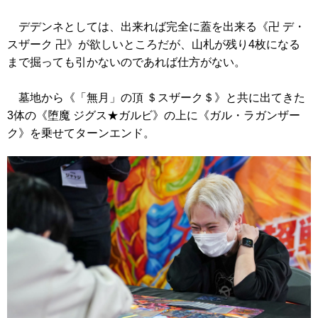
デデンネとしては、出来れば完全に蓋を出来る
《卍 デ・
スザーク 卍》
が欲しいところだが、山札が残り4枚になる
まで掘っても引かないのであれば仕方がない。
墓地から
《「無月」の頂 ＄スザーク＄》
と共に出てきた
3体の
《堕魔 ジグス★ガルビ》
の上に
《ガル・ラガンザー
ク》
を乗せてターンエンド。