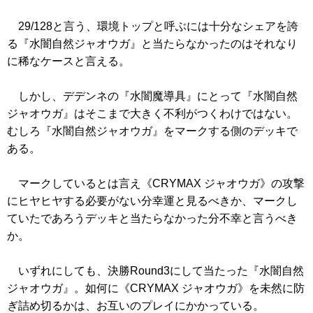
29/128と言う、環境トップと呼ぶには十分なシェアを誇
る『水闇自然ジャオウガ』と当たらなかったのはそれなり
に稀なケースと言える。
しかし、デデンネの『水闇魔導具』にとって『水闇自然
ジャオウガ』はそこまで大きく不利がつくわけではない。
むしろ『水闇自然ジャオウガ』をマークする側のデッキで
ある。
マークしているとは言え
《CRYMAX ジャオウガ》
の攻撃
にヒヤヒヤする必要がない分幸運と見るべきか、マークし
ていたであろうデッキと当たらなかった分不幸と言うべき
か。
いずれにしても、決勝Round3にして当たった『水闇自然
ジャオウガ』。如何に
《CRYMAX ジャオウガ》
を未然に防
ぎ詰め切るかは、お互いのプレイにかかっている。