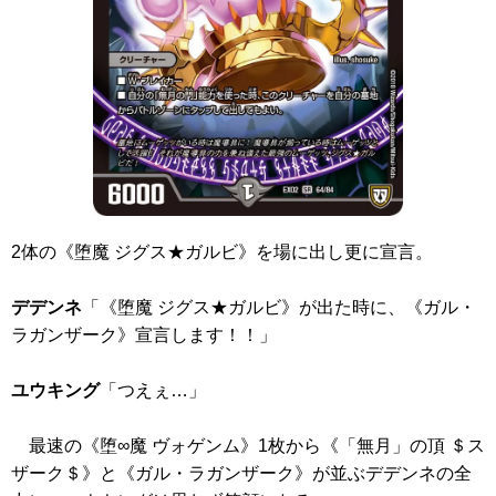
2体の
《堕魔 ジグス★ガルビ》
を場に出し更に宣言。
デデンネ
「
《堕魔 ジグス★ガルビ》
が出た時に、
《ガル・
ラガンザーク》
宣言します！！」
ユウキング
「つえぇ…」
最速の
《堕∞魔 ヴォゲンム》
1枚から
《「無月」の頂 ＄ス
ザーク＄》
と
《ガル・ラガンザーク》
が並ぶデデンネの全