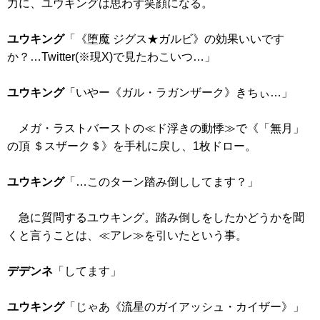
力に、ユウキングは思わず笑顔になる。
ユウキング
「
《堕魔 ジグス★ガルビ》
の効果いいです
か？…Twitter(※現X)で見たわこいつ…」
ユウキング
「いやー
《ガル・ラガンザーク》
きちぃ…」
メガ・ラストバーストの≪ド浮きの動悸≫で
《「無月」
の頂 ＄スザーク＄》
を手札に戻し、1枚ドロー。
ユウキング
「…このターン踏み倒ししてます？」
急に質問するユウキング。踏み倒しをしたかどうかを聞
くと言うことは、≪アレ≫を引いたという事。
デデンネ
「してます」
ユウキング
「じゃあ
《流星のガイアッシュ・カイザー》
」