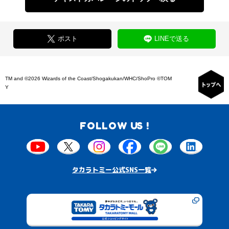
ポスト
LINEで送る
TM and ©2026 Wizards of the Coast/Shogakukan/WHC/ShoPro ©TOM
Y
FOLLOW US !
タカラトミー公式SNS一覧