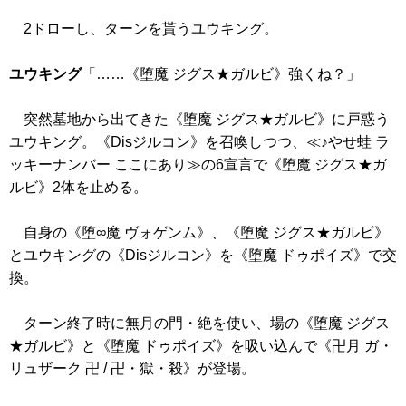
2ドローし、ターンを貰うユウキング。
ユウキング
「……
《堕魔 ジグス★ガルビ》
強くね？」
突然墓地から出てきた
《堕魔 ジグス★ガルビ》
に戸惑う
ユウキング。
《Disジルコン》
を召喚しつつ、≪♪やせ蛙 ラ
ッキーナンバー ここにあり≫の6宣言で
《堕魔 ジグス★ガ
ルビ》
2体を止める。
自身の
《堕∞魔 ヴォゲンム》
、
《堕魔 ジグス★ガルビ》
とユウキングの
《Disジルコン》
を
《堕魔 ドゥポイズ》
で交
換。
ターン終了時に無月の門・絶を使い、場の
《堕魔 ジグス
★ガルビ》
と
《堕魔 ドゥポイズ》
を吸い込んで
《卍月 ガ・
リュザーク 卍 / 卍・獄・殺》
が登場。