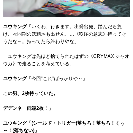
ユウキング
「いくわ、行きます。出発出発、踏んだら負
け、≪同期の妖精≫も出せん。…
《秩序の意志》
持ってそ
うだな～。持ってたら終わりやな」
ユウキングは先ほど捨てられたはずの
《CRYMAX ジャオ
ウガ》
で走ることを考えている。
ユウキング
「今回"これ"ばっかりや～」
この男、2枚持っていた。
デデンネ「両端2枚！」
ユウキング「(シールド・トリガー)落ちろ！落ちろ！くぅ
～！(落ちない)」