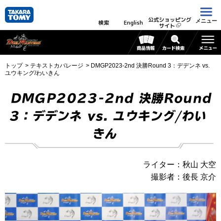
公式ショッピング
メニュー
検索
English
サイト
トップ
テキストカバレージ
DMGP2023-2nd 決勝Round 3：デデンネ vs.
ユウキング/わいきん
DMGP2023-2nd 決勝Round
3：デデンネ vs. ユウキング/わい
きん
ライター：秋山 大空
撮影者：後長 京介