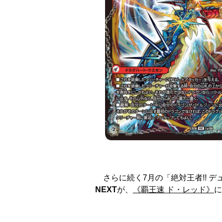
さらに続く7月の「絶対王者!! 
NEXT
が、
《覇王速 ド・レッド》
に