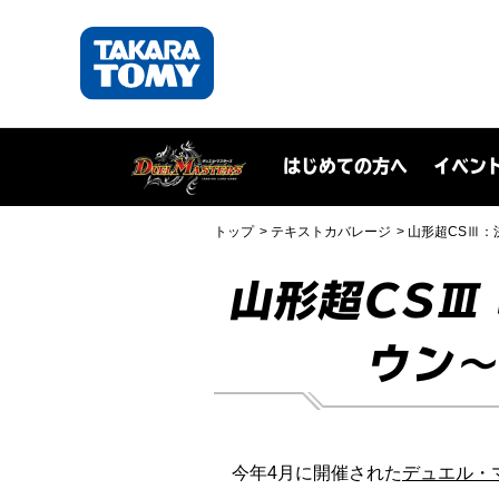
はじめての方へ
イベン
トップ
テキストカバレージ
山形超CSⅢ：
山形超CSⅢ
ウン～
今年4月に開催された
デュエル・