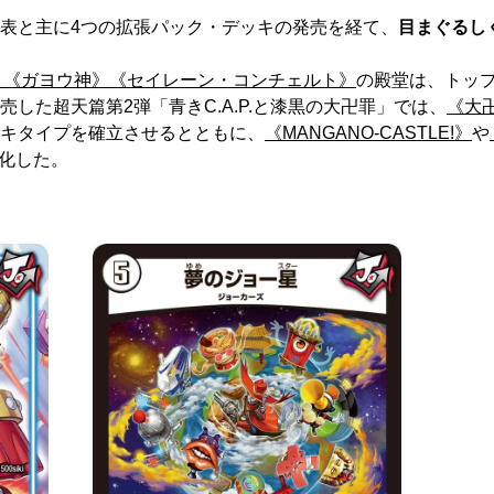
表と主に4つの拡張パック・デッキの発売を経て、
目まぐるし
》
《ガヨウ神》
《セイレーン・コンチェルト》
の殿堂は、トッ
した超天篇第2弾「青きC.A.P.と漆黒の大卍罪」では、
《大
キタイプを確立させるとともに、
《MANGANO-CASTLE!》
や
化した。