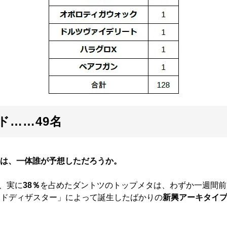
ド……49名
は、一体誰が予想しただろうか。
、実に
38％
を占めたダントツのトップメタは、わずか一週間前
略デッドディザスター」によって誕生したばかりの
新興アーキタイ