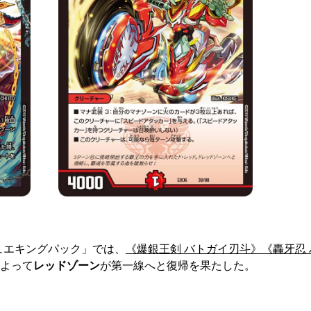
デュエキングパック」では、
《爆銀王剣 バトガイ刃斗》
《轟牙忍
よって
レッドゾーン
が第一線へと復帰を果たした。