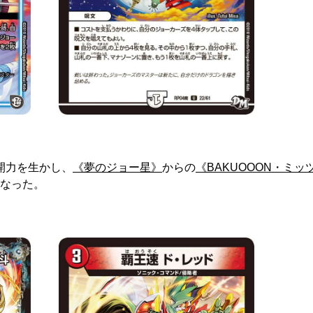
開力を生かし、
《夢のジョー星》
からの
《BAKUOOON・ミッ
なった。