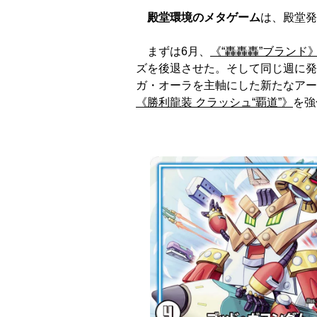
殿堂環境のメタゲーム
は、殿堂発
まずは6月、
《“轟轟轟”ブランド
ズを後退させた。そして同じ週に発売
ガ・オーラを主軸にした新たなアー
《勝利龍装 クラッシュ“覇道”》
を強