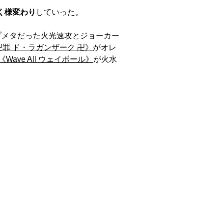
く様変わり
していった。
プメタだった火光速攻とジョーカー
卍罪 ド・ラガンザーク 卍》
がオレ
《Wave All ウェイボール》
が火水