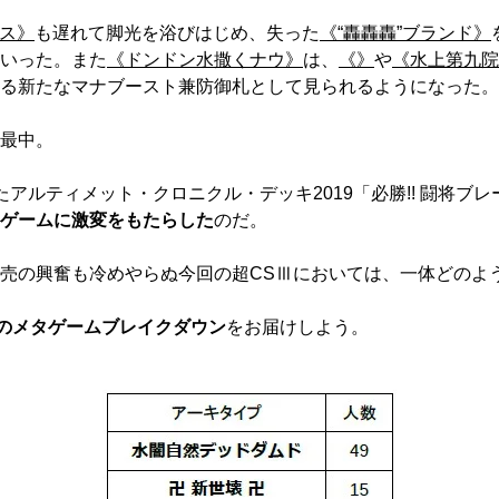
クス》
も遅れて脚光を浴びはじめ、失った
《“轟轟轟”ブランド》
いった。また
《ドンドン水撒くナウ》
は、
《》
や
《水上第九院
る新たなマナブースト兼防御札として見られるようになった。
最中。
ルティメット・クロニクル・デッキ2019「必勝!! 闘将ブレー
ゲームに激変をもたらした
のだ。
売の興奮も冷めやらぬ今回の超CSⅢにおいては、一体どのよ
名のメタゲームブレイクダウン
をお届けしよう。