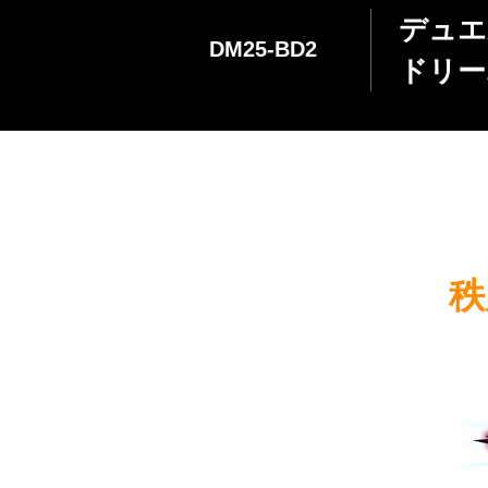
デュエ
DM25-BD2
ドリー
秩