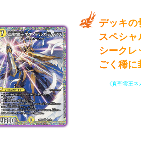
デッキの
プして拡大
スペシャ
シークレ
ごく稀に
強力カード
《真聖霊王ネ
シークレット版として手
シークレット版