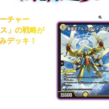
ーチャー
カー
ス」の戦略が
みデッキ！
要なカードがそろってい
ガパックと、デッキの強
強力な切り札を多く収録
スと共にデュエマの第一