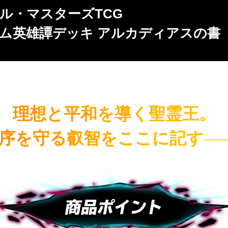
ル・マスターズTCG
ム英雄譚デッキ アルカディアスの書
理想と平和を導く聖霊王。
序を守る叡智を
ここに記す
―
商品ポイント