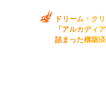
ドリーム・クリ
「アルカディア
詰まった
構築済
この構築済みデッキ１つで対戦に必
るのはモチロン、シークレットサー
さを引き出す解説書も入っている！
しているので、今すぐアルカディア
線で熱くなりたい人にオススメだ！