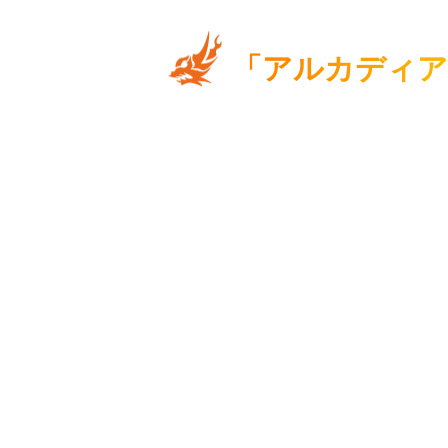
「アルカディア
デュエマの歴史の中で、その活躍に
た選ばれしクリーチャー”ドリーム・
秩序を守るための最高の叡智！
無法に闘いを求め、世界を荒らす者
存在に震え続ける。その名が秩序の
り。