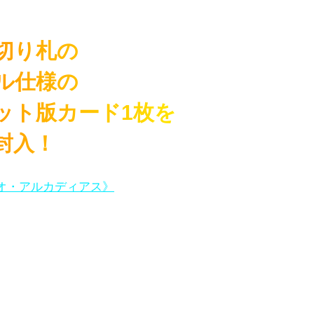
切り札の
ル仕様の
ット版カード1枚を
封入！
オ・アルカディアス》
が、ごく稀に
に入る！