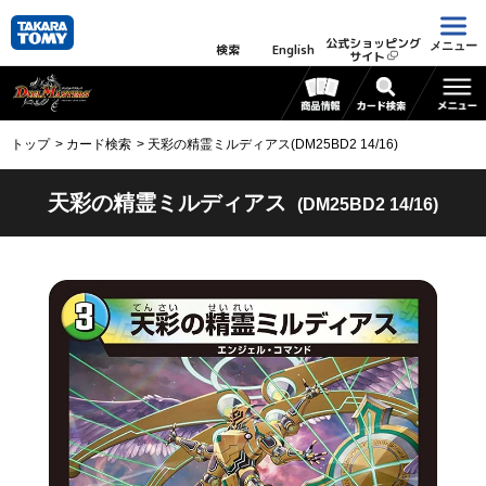
公式ショッピング
メニュー
検索
English
サイト
トップ
カード検索
天彩の精霊ミルディアス(DM25BD2 14/16)
天彩の精霊ミルディアス
(DM25BD2 14/16)