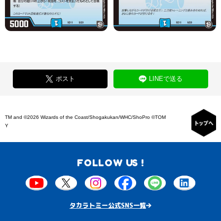
ポスト
LINEで送る
TM and ©2026 Wizards of the Coast/Shogakukan/WHC/ShoPro ©TOM
Y
FOLLOW US !
タカラトミー公式SNS一覧