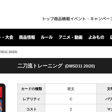
トップ
商品情報
イベント・キャンペー
ト・大会
商品情報
ルール
アニメ・動画
よみもの
1 20/20)
二刀流トレーニング
(DMSD11 20/20)
カードの種類
呪文
文
レアリティ
C
パ
コスト
2
マ