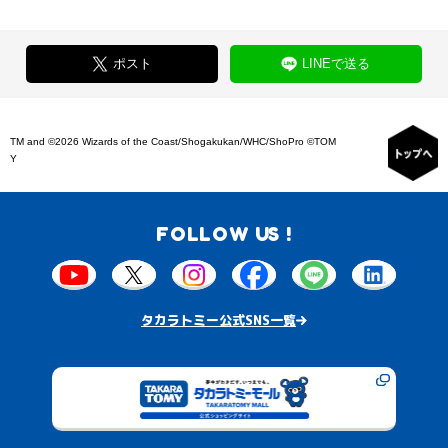
ポスト
LINEで送る
TM and ©2026 Wizards of the Coast/Shogakukan/WHC/ShoPro ©TOM
Y
FOLLOW US !
タカラトミー公式SNS一覧