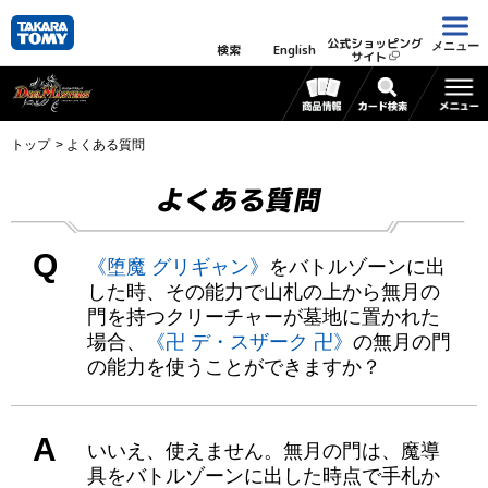
公式ショッピング
メニュー
検索
English
サイト
トップ
よくある質問
よくある質問
Q
《堕魔 グリギャン》
をバトルゾーンに出
した時、その能力で山札の上から無月の
門を持つクリーチャーが墓地に置かれた
場合、
《卍 デ・スザーク 卍》
の無月の門
の能力を使うことができますか？
A
いいえ、使えません。無月の門は、魔導
具をバトルゾーンに出した時点で手札か