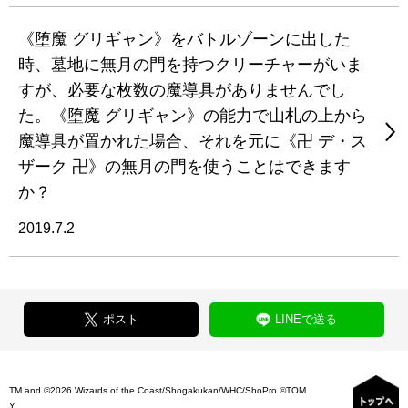
《堕魔 グリギャン》をバトルゾーンに出した
時、墓地に無月の門を持つクリーチャーがいま
すが、必要な枚数の魔導具がありませんでし
た。《堕魔 グリギャン》の能力で山札の上から
魔導具が置かれた場合、それを元に《卍 デ・ス
ザーク 卍》の無月の門を使うことはできます
か？
2019.7.2
ポスト
LINEで送る
TM and ©2026 Wizards of the Coast/Shogakukan/WHC/ShoPro ©TOM
Y