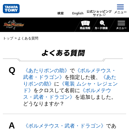
公式ショッピング
メニュー
検索
English
サイト
トップ
よくある質問
よくある質問
Q
《あたりポンの助》
で
《ボルメテウス・
武者・ドラゴン》
を指定した後、
《あた
りポンの助》
に
《竜装 ムシャ・レジェン
ド》
をクロスして名前に
《ボルメテウ
ス・武者・ドラゴン》
を追加しました。
どうなりますか？
A
《ボルメテウス・武者・ドラゴン》
であ