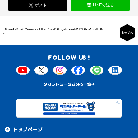
ポスト
LINEで送る
TM and ©2026 Wizards of the Coast/Shogakukan/WHC/ShoPro ©TOM
Y
FOLLOW US !
タカラトミー公式SNS一覧
トップページ