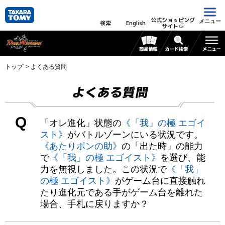
公式ショッピング
メニュー
検索
English
サイト
トップ
よくある質問
よくある質問
Q
「オレ進化」状態の
《「我」の極 エゴイ
スト》
がバトルゾーンにいる状況です。
《あたりポンの助》
の「出た時」の能力
で
《「我」の極 エゴイスト》
を選び、能
力を無視しました。この状況で
《「我」
の極 エゴイスト》
がゲーム台に直接触れ
たり進化元である手がゲーム台を離れた
場合、手札に戻りますか？