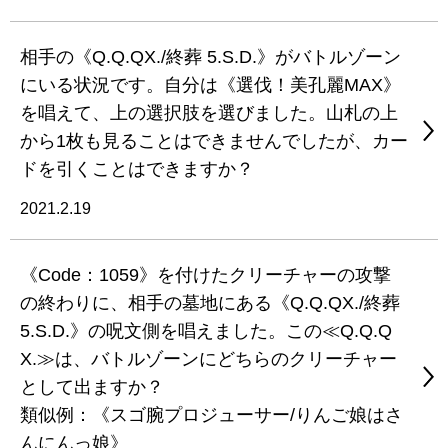
相手の《Q.Q.QX./終葬 5.S.D.》がバトルゾーン
にいる状況です。自分は《選伐！美孔麗MAX》
を唱えて、上の選択肢を選びました。山札の上
から1枚も見ることはできませんでしたが、カー
ドを引くことはできますか？
2021.2.19
《Code：1059》を付けたクリーチャーの攻撃
の終わりに、相手の墓地にある《Q.Q.QX./終葬
5.S.D.》の呪文側を唱えました。この≪Q.Q.Q
X.≫は、バトルゾーンにどちらのクリーチャー
として出ますか？
類似例：《スゴ腕プロジューサー/りんご娘はさ
んにんっ娘》