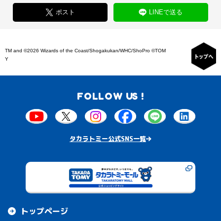
ポスト
LINEで送る
TM and ©2026 Wizards of the Coast/Shogakukan/WHC/ShoPro ©TOM
Y
FOLLOW US !
タカラトミー公式SNS一覧
トップページ