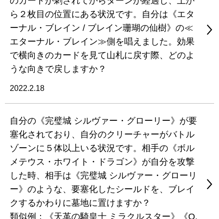
のカードが刺されてからターンが経過し、上か
ら２枚目の位置にある状況です。自分は《エタ
ーナル・ブレイン / ブレイン珊瑚の仙樹》の≪
エターナル・ブレイン≫側を唱えました。効果
で横向きのカードを見て山札に戻す際、どのよ
うな向きで戻しますか？
2022.2.18
自分の《完璧城 シルヴァー・グローリー》が要
塞化されており、自分のクリーチャーがバトル
ゾーンに５体以上いる状況です。相手の《ボル
メテウス・ホワイト・ドラゴン》が自分を攻撃
した時、相手は《完璧城 シルヴァー・グローリ
ー》のような、要塞化したシールドを、ブレイ
クするかわりに墓地に置けますか？
類似例：《天革の騎皇士 ミラクルスター》《Q.