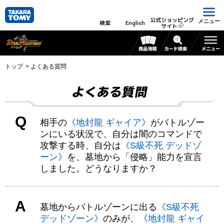
公式ショッピング
メニュー
検索
English
サイト
トップ
よくある質問
よくある質問
Q
相手の
《地封龍 ギャイア》
がバトルゾー
ンにいる状況で、自分は闇のコマンドで
攻撃する時、自分は
《S級不死 デッドゾ
ーン》
を、墓地から「侵略」能力を宣言
しました。どうなりますか？
A
墓地からバトルゾーンに出る
《S級不死
デッドゾーン》
のみが、
《地封龍 ギャイ