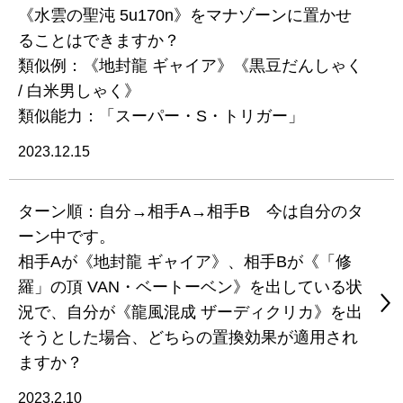
《水雲の聖沌 5u170n》をマナゾーンに置かせ
ることはできますか？
類似例：《地封龍 ギャイア》《黒豆だんしゃく
/ 白米男しゃく》
類似能力：「スーパー・S・トリガー」
2023.12.15
ターン順：自分→相手A→相手B 今は自分のタ
ーン中です。
相手Aが《地封龍 ギャイア》、相手Bが《「修
羅」の頂 VAN・ベートーベン》を出している状
況で、自分が《龍風混成 ザーディクリカ》を出
そうとした場合、どちらの置換効果が適用され
ますか？
2023.2.10