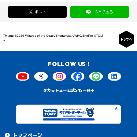
ポスト
LINEで送る
TM and ©2026 Wizards of the Coast/Shogakukan/WHC/ShoPro ©TOM
Y
FOLLOW US !
タカラトミー公式SNS一覧
トップページ