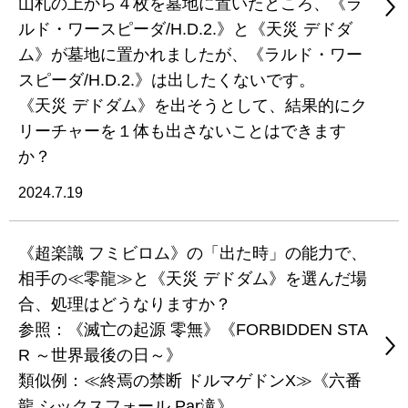
山札の上から４枚を墓地に置いたところ、《ラ
ルド・ワースピーダ/H.D.2.》と《天災 デドダ
ム》が墓地に置かれましたが、《ラルド・ワー
スピーダ/H.D.2.》は出したくないです。
《天災 デドダム》を出そうとして、結果的にク
リーチャーを１体も出さないことはできます
か？
2024.7.19
《超楽識 フミビロム》の「出た時」の能力で、
相手の≪零龍≫と《天災 デドダム》を選んだ場
合、処理はどうなりますか？
参照：《滅亡の起源 零無》《FORBIDDEN STA
R ～世界最後の日～》
類似例：≪終焉の禁断 ドルマゲドンX≫《六番
龍 シックスフォール Par滝》