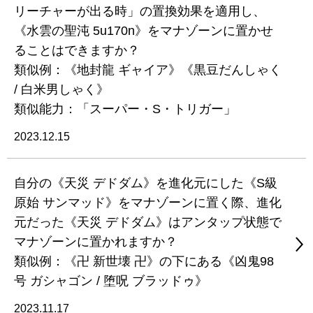
リーチャーが出る時」の置換効果を適用し、
《水雲の聖沌 5u170n》をマナゾーンに置かせ
ることはできますか？
類似例：《地封龍 ギャイア》《黒豆だんしゃく
/ 白米男しゃく》
類似能力：「スーパー・S・トリガー」
2023.12.15
自分の《天災 デドダム》を進化元にした《S級
原始 サンマッド》をマナゾーンに置く際、進化
元だった《天災 デドダム》はアンタップ状態で
マナゾーンに置かれますか？
類似例：《卍 新世壊 卍》の下にある《凶鬼98
号 ガシャゴン / 堕呪 ブラッドゥ》
2023.11.17