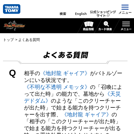
公式ショッピング
メニュー
検索
English
サイト
トップ
よくある質問
よくある質問
Q
相手の
《地封龍 ギャイア》
がバトルゾー
ンにいる状況です。
《不明な不透明 メモッタ》
の「召喚によ
って出た時」の能力で、墓地から
《天災
デドダム》
のような「このクリーチャー
が出た時」で始まる能力を持つクリーチ
ャーを出す際、
《地封龍 ギャイア》
の
「相手の「このクリーチャーが出た時」
で始まる能力を持つクリーチャーが出る