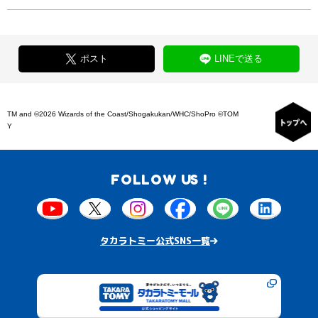
ポスト
LINEで送る
TM and ©2026 Wizards of the Coast/Shogakukan/WHC/ShoPro ©TOM
Y
FOLLOW US !
タカラトミー公式SNS一覧