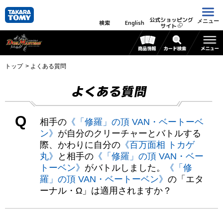
公式ショッピング
メニュー
検索
English
サイト
トップ
よくある質問
よくある質問
Q
相手の
《「修羅」の頂 VAN・ベートーベ
ン》
が自分のクリーチャーとバトルする
際、かわりに自分の
《百万面相 トカゲ
丸》
と相手の
《「修羅」の頂 VAN・ベー
トーベン》
がバトルしました。
《「修
羅」の頂 VAN・ベートーベン》
の「エタ
ーナル・Ω」は適用されますか？