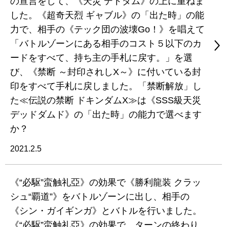
の宣言をして、《天災 デドダム》の上に重ねま
した。《超奇天烈 ギャブル》の「出た時」の能
力で、相手の《テック団の波壊Go！》を唱えて
「バトルゾーンにある相手のコスト５以下のカ
ードをすべて、持ち主の手札に戻す。」を選
び、《禁断 ～封印されしX～》に付いている封
印をすべて手札に戻しました。「禁断解放」し
た≪伝説の禁断 ドキンダムX≫は《SSS級天災
デッドダムド》の「出た時」の能力で選べます
か？
2021.2.5
《“必駆”蛮触礼亞》の効果で《勝利龍装 クラッ
シュ“覇道”》をバトルゾーンに出し、相手の
《シン・ガイギンガ》とバトルを行いました。
《“必駆”蛮触礼亞》の効果で、ターンの終わり