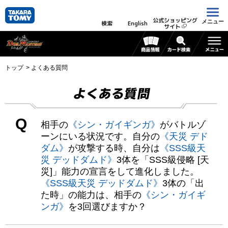
公式ショッピング
メニュー
検索
English
サイト
トップ
よくある質問
よくある質問
Q
相手の
《シン・ガイギンガ》
がバトルゾ
ーンにいる状況です。自分の
《天災 デド
ダム》
が攻撃する時、自分は
《SSS級天
災 デッドダムド》
3体を「SSS級侵略 [天
災]」能力の宣言をして進化しました。
《SSS級天災 デッドダムド》
3体の「出
た時」の能力は、相手の
《シン・ガイギ
ンガ》
を3回選びますか？