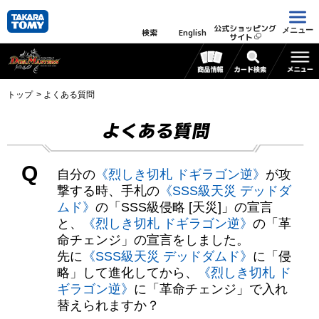
公式ショッピング
メニュー
検索
English
サイト
トップ
よくある質問
よくある質問
Q
自分の
《烈しき切札 ドギラゴン逆》
が攻
撃する時、手札の
《SSS級天災 デッドダ
ムド》
の「SSS級侵略 [天災]」の宣言
と、
《烈しき切札 ドギラゴン逆》
の「革
命チェンジ」の宣言をしました。
先に
《SSS級天災 デッドダムド》
に「侵
略」して進化してから、
《烈しき切札 ド
ギラゴン逆》
に「革命チェンジ」で入れ
替えられますか？