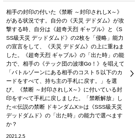
相手の封印の付いた《禁断 ～封印されしX～》
がある状況です。自分の《天災 デドダム》が攻
撃する時、自分は《超奇天烈 ギャブル》と《S
SS級天災 デッドダムド》の2枚を「侵略」能力
の宣言をして、《天災 デドダム》の上に重ねま
した。《超奇天烈 ギャブル》の「出た時」の能
力で、相手の《テック団の波壊Go！》を唱えて
「バトルゾーンにある相手のコスト５以下のカ
ードをすべて、持ち主の手札に戻す。」を選
び、《禁断 ～封印されしX～》に付いている封
印をすべて手札に戻しました。「禁断解放」し
た≪伝説の禁断 ドキンダムX≫は《SSS級天災
デッドダムド》の「出た時」の能力で選べます
か？
2021.2.5