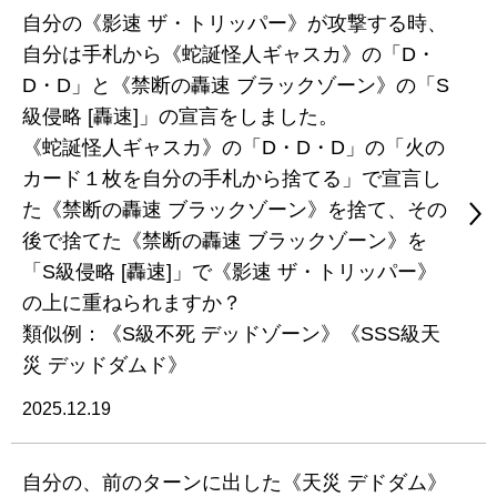
自分の《影速 ザ・トリッパー》が攻撃する時、
自分は手札から《蛇誕怪人ギャスカ》の「D・
D・D」と《禁断の轟速 ブラックゾーン》の「S
級侵略 [轟速]」の宣言をしました。
《蛇誕怪人ギャスカ》の「D・D・D」の「火の
カード１枚を自分の手札から捨てる」で宣言し
た《禁断の轟速 ブラックゾーン》を捨て、その
後で捨てた《禁断の轟速 ブラックゾーン》を
「S級侵略 [轟速]」で《影速 ザ・トリッパー》
の上に重ねられますか？
類似例：《S級不死 デッドゾーン》《SSS級天
災 デッドダムド》
2025.12.19
自分の、前のターンに出した《天災 デドダム》