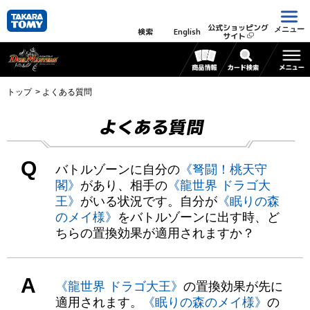
公式ショッピング
メニュー
検索
English
サイト
トップ
よくある質問
よくある質問
Q
バトルゾーンに自分の
《弩闘！桃天守
閣》
があり、相手の
《龍世界 ドラゴ大
王》
がいる状況です。自分が
《眠りの森
のメイ様》
をバトルゾーンに出す時、ど
ちらの置換効果が適用されますか？
A
《龍世界 ドラゴ大王》
の置換効果が先に
適用されます。
《眠りの森のメイ様》
の