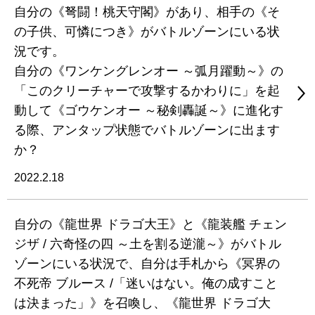
自分の《弩闘！桃天守閣》があり、相手の《そ
の子供、可憐につき》がバトルゾーンにいる状
況です。
自分の《ワンケングレンオー ～弧月躍動～》の
「このクリーチャーで攻撃するかわりに」を起
動して《ゴウケンオー ～秘剣轟誕～》に進化す
る際、アンタップ状態でバトルゾーンに出ます
か？
2022.2.18
自分の《龍世界 ドラゴ大王》と《龍装艦 チェン
ジザ / 六奇怪の四 ～土を割る逆瀧～》がバトル
ゾーンにいる状況で、自分は手札から《冥界の
不死帝 ブルース /「迷いはない。俺の成すこと
は決まった」》を召喚し、《龍世界 ドラゴ大