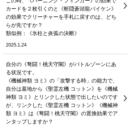
この時、《バーニング・フィンガー》の効果で
カードを２枚引くのと《斬隠蒼頭龍バイケン》
の効果でクリーチャーを手札に戻すのは、どち
らが先ですか？
類似例：《氷柱と炎弧の決断》
2025.1.24
自分の《弩闘！桃天守閣》がバトルゾーンにあ
る状況です。
《機械神類 ヨミ》の「攻撃する時」の能力で、
自分は墓地から《聖霊左機 コットン》を《機械
神類 ヨミ》とリンクした状態で出したいのです
が、リンクした《聖霊左機 コットン》《機械神
類 ヨミ》は《弩闘！桃天守閣》の置換効果でア
ンタップしますか？