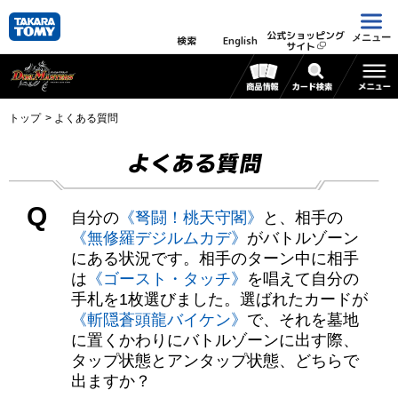
公式ショッピング
メニュー
検索
English
サイト
トップ
よくある質問
よくある質問
Q
自分の
《弩闘！桃天守閣》
と、相手の
《無修羅デジルムカデ》
がバトルゾーン
にある状況です。相手のターン中に相手
は
《ゴースト・タッチ》
を唱えて自分の
手札を1枚選びました。選ばれたカードが
《斬隠蒼頭龍バイケン》
で、それを墓地
に置くかわりにバトルゾーンに出す際、
タップ状態とアンタップ状態、どちらで
出ますか？