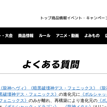
トップ
商品情報
イベント・キャンペー
ト・大会
商品情報
ルール
アニメ・動画
よみもの
よくある質問
《龍神ヘヴィ》
《暗黒破壊神デス・フェニックス》
《龍
黒破壊神デス・フェニックス》
の進化元に
《ボルシャッ
フェニックス》
のみが離れ、再構築により進化元の
《ボ
と
《ボルシャック・ドラゴン》
、
《龍神メタル》
はリン