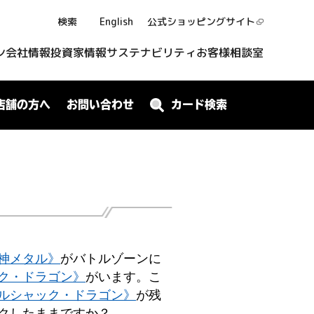
検索
English
公式ショッピング
サイト
ン
会社情報
投資家情報
サステナビリティ
お客様相談室
店舗の方へ
お問い合わせ
カード検索
神メタル》
がバトルゾーンに
ク・ドラゴン》
がいます。こ
ルシャック・ドラゴン》
が残
クしたままですか？