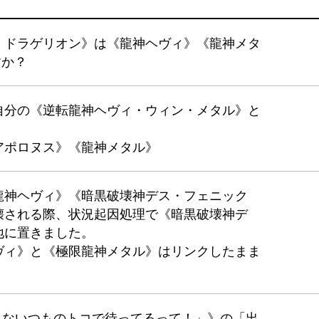
・ドラゲリオン》は《龍神ヘヴィ》《龍神メタ
すか？
自分の《逆転龍神ヘヴィ・ウィン・メタル》と
アポロヌス》《龍神メタル》
龍神ヘヴィ》《暗黒破壊神デス・フェニック
壊される際、状況起因処理で《暗黒破壊神デ
地に置きました。
ヴィ》と《極限龍神メタル》はリンクしたまま
みんないつものトコで待ってるって！」》の「出