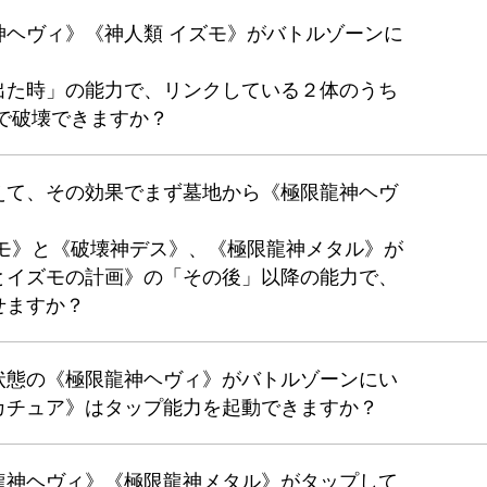
神ヘヴィ》《神人類 イズモ》がバトルゾーンに
出た時」の能力で、リンクしている２体のうち
で破壊できますか？
えて、その効果でまず墓地から《極限龍神ヘヴ
ズモ》と《破壊神デス》、《極限龍神メタル》が
とイズモの計画》の「その後」以降の能力で、
せますか？
状態の《極限龍神ヘヴィ》がバトルゾーンにい
カチュア》はタップ能力を起動できますか？
龍神ヘヴィ》《極限龍神メタル》がタップして