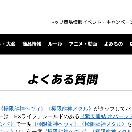
トップ
商品情報
イベント・キャンペー
ト・大会
商品情報
ルール
アニメ・動画
よみもの
よくある質問
《極限龍神ヘヴィ》
《極限龍神メタル》
がタップしてバ
ーは「EXライフ」シールドのある
《紫天連結 ネバーシ
デンド》
で一度
《極限龍神ヘヴィ》
《極限龍神メタル》
デンド》
はもう一度
《極限龍神ヘヴィ》
《極限龍神メタ