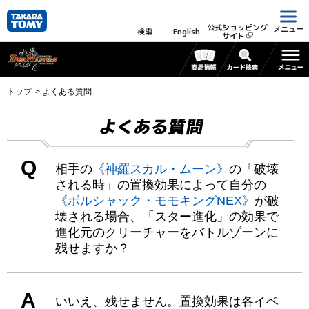
公式ショッピング
メニュー
検索
English
サイト
トップ
よくある質問
よくある質問
Q
相手の
《神羅スカル・ムーン》
の「破壊
される時」の置換効果によって自分の
《ボルシャック・モモキングNEX》
が破
壊される場合、「スター進化」の効果で
進化元のクリーチャーをバトルゾーンに
残せますか？
A
いいえ、残せません。置換効果は各イベ