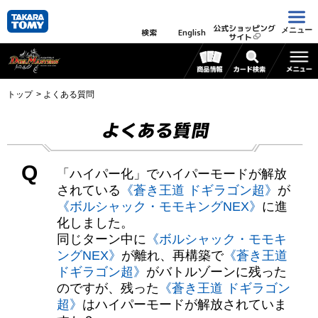
公式ショッピング
メニュー
検索
English
サイト
トップ
よくある質問
よくある質問
Q
「ハイパー化」でハイパーモードが解放
されている
《蒼き王道 ドギラゴン超》
が
《ボルシャック・モモキングNEX》
に進
化しました。
同じターン中に
《ボルシャック・モモキ
ングNEX》
が離れ、再構築で
《蒼き王道
ドギラゴン超》
がバトルゾーンに残った
のですが、残った
《蒼き王道 ドギラゴン
超》
はハイパーモードが解放されていま