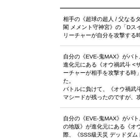
相手の《超球の超人 / 父な
閣 メメント守神宮》の「Dス
リーチャーが自分を攻撃する
自分の《EVE-鬼MAX》が
進化元にある《オウ禍武斗 <サ
ーチャーが相手を攻撃する時
た。
バトルに負けて、《オウ禍武斗 
マシードが残ったのですが、
自分の《EVE-鬼MAX》が
の地版》が進化元にある《オウ禍
際、《SSS級天災 デッドダ