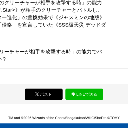
自分のクリーチャーが相手を攻撃する時」の能力
.Star>》が相手のクリーチャーとバトルし、
ター進化」の置換効果で《ジャスミンの地版》
侵略」を宣言していた《SSS級天災 デッドダ
のクリーチャーが相手を攻撃する時」の能力でバ
か？
ポスト
LINEで送る
TM and ©2026 Wizards of the Coast/Shogakukan/WHC/ShoPro ©TOMY