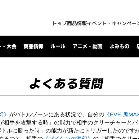
トップ
商品情報
イベント・キャンペー
ト・大会
商品情報
ルール
アニメ・動画
よみもの
よくある質問
幻》
がバトルゾーンにある状況で、自分の
《EVE-鬼MA
が相手を攻撃する時」の能力で相手のクリーチャーとバ
バトルに勝った時」の能力が新たにトリガーしたのです
するのと、相手の
《バイケンの海幻》
の「相手のクリー