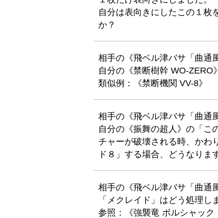
自分は表向きにしたこの１枚を、
か？
相手の《飛ベル津バサ「曲通
自分の《禁断樹幹 WO-ZE
類似例：《禁断機関 VV-8》
相手の《飛ベル津バサ「曲通
自分の《振舞の超人》の「こ
チャーが破壊される時、かわ
ド８」する場合、どうなりま
相手の《飛ベル津バサ「曲通
「メクレイド」はどう処理し
参照：《強襲竜 ボルシャック・