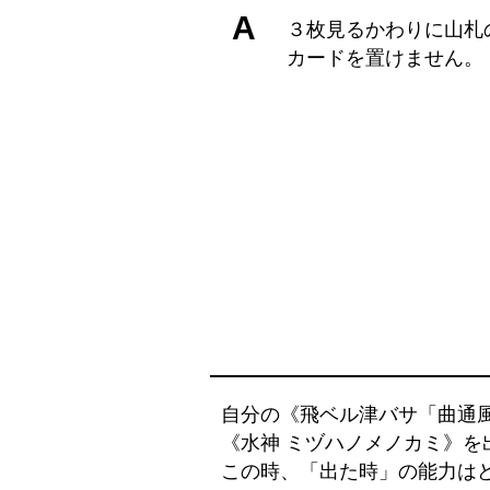
A
３枚見るかわりに山札
カードを置けません。
自分の《飛ベル津バサ「曲通
《水神 ミヅハノメノカミ》を
この時、「出た時」の能力は