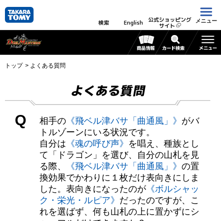
公式ショッピング
メニュー
検索
English
サイト
トップ
よくある質問
よくある質問
Q
相手の
《飛ベル津バサ「曲通風」》
がバ
トルゾーンにいる状況です。
自分は
《魂の呼び声》
を唱え、種族とし
て「ドラゴン」を選び、自分の山札を見
る際、
《飛ベル津バサ「曲通風」》
の置
換効果でかわりに１枚だけ表向きにしま
した。表向きになったのが
《ボルシャッ
ク・栄光・ルピア》
だったのですが、こ
れを選ばず、何も山札の上に置かずにシ