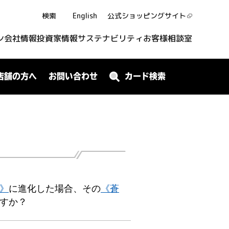
検索
English
公式ショッピング
サイト
ン
会社情報
投資家情報
サステナビリティ
お客様相談室
店舗の方へ
お問い合わせ
カード検索
M》
に進化した場合、その
《蒼
すか？