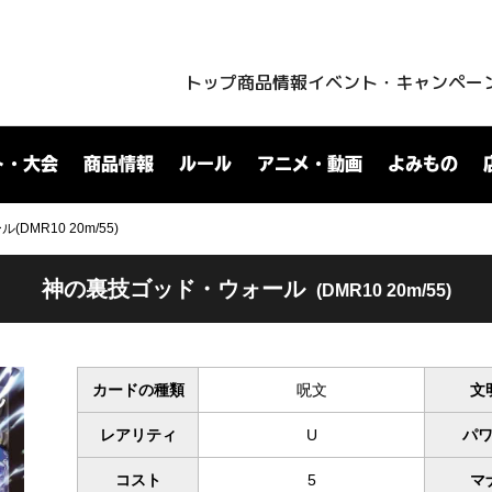
トップ
商品情報
イベント・キャンペー
ト・大会
商品情報
ルール
アニメ・動画
よみもの
MR10 20m/55)
神の裏技ゴッド・ウォール
(DMR10 20m/55)
カードの種類
呪文
文
レアリティ
U
パ
コスト
5
マ