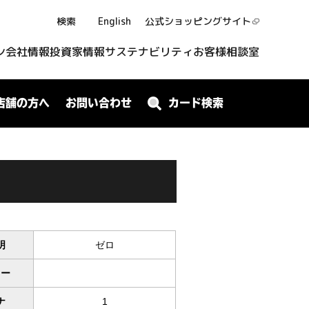
検索
English
公式ショッピング
サイト
ン
会社情報
投資家情報
サステナビリティ
お客様相談室
店舗の方へ
お問い合わせ
カード検索
明
ゼロ
ワー
ナ
1