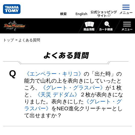
公式ショッピング
メニュー
検索
English
サイト
トップ
よくある質問
よくある質問
Q
《エンペラー・キリコ》
の「出た時」の
能力で山札の上を表向きにしていったと
ころ、
《グレート・グラスパー》
が１枚
と、
《天災 デドダム》
２枚が表向きにな
りました。表向きにした
《グレート・グ
ラスパー》
をNEO進化クリーチャーとし
て出せますか？