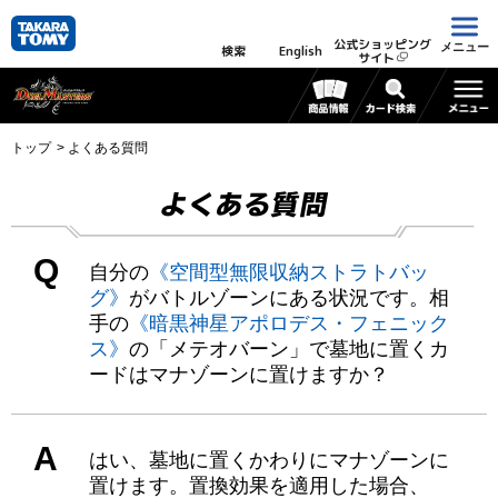
公式ショッピング
メニュー
検索
English
サイト
トップ
よくある質問
よくある質問
Q
自分の
《空間型無限収納ストラトバッ
グ》
がバトルゾーンにある状況です。相
手の
《暗黒神星アポロデス・フェニック
ス》
の「メテオバーン」で墓地に置くカ
ードはマナゾーンに置けますか？
A
はい、墓地に置くかわりにマナゾーンに
置けます。置換効果を適用した場合、