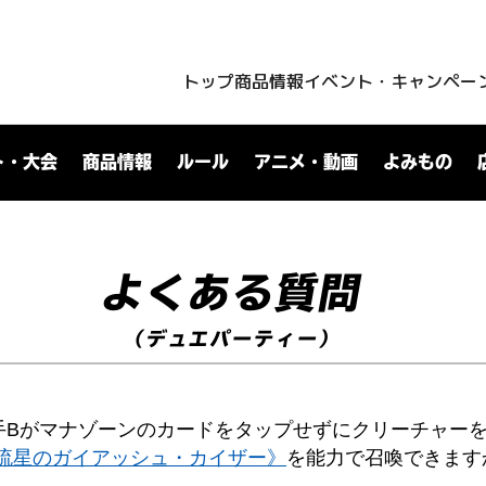
トップ
商品情報
イベント・キャンペー
ト・大会
商品情報
ルール
アニメ・動画
よみもの
よくある質問
（デュエパーティー）
手Bがマナゾーンのカードをタップせずにクリーチャー
流星のガイアッシュ・カイザー》
を能力で召喚できます