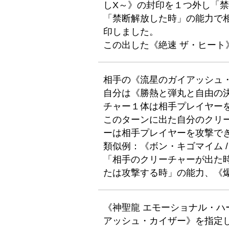
しX～》の封印を１つ外し「禁
「禁断解放した時」の能力で
印しました。
この出した《絶速 ザ・ヒー
相手の《流星のガイアッシュ
自分は《勝熱と弾丸と自由の
チャー１体は相手プレイヤー
このターンに出た自分のクリ
ーは相手プレイヤーを攻撃で
類似例：《ボン・キゴマイム /
「相手のクリーチャーが出た
たは攻撃する時」の能力、《爆
《神聖龍 エモーショナル・
アッシュ・カイザー》を指定