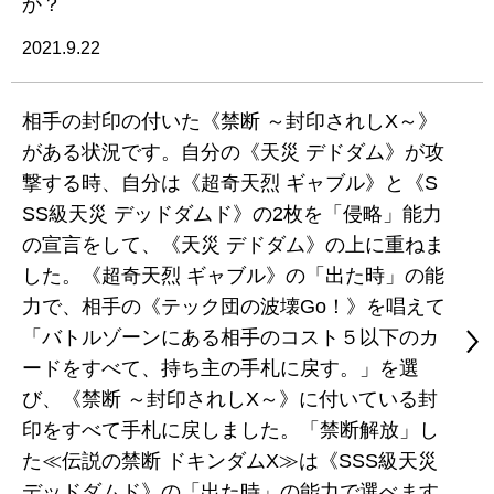
か？
2021.9.22
相手の封印の付いた《禁断 ～封印されしX～》
がある状況です。自分の《天災 デドダム》が攻
撃する時、自分は《超奇天烈 ギャブル》と《S
SS級天災 デッドダムド》の2枚を「侵略」能力
の宣言をして、《天災 デドダム》の上に重ねま
した。《超奇天烈 ギャブル》の「出た時」の能
力で、相手の《テック団の波壊Go！》を唱えて
「バトルゾーンにある相手のコスト５以下のカ
ードをすべて、持ち主の手札に戻す。」を選
び、《禁断 ～封印されしX～》に付いている封
印をすべて手札に戻しました。「禁断解放」し
た≪伝説の禁断 ドキンダムX≫は《SSS級天災
デッドダムド》の「出た時」の能力で選べます