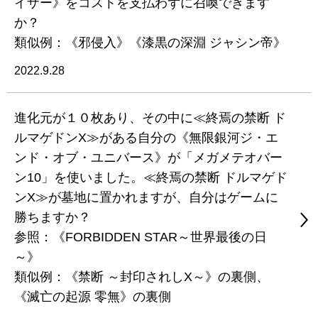
イザー》をコストを支払わずに召喚できます
か？
類似例：《邪侵入》《漆黒の深淵 ジャシン帝》
2022.9.28
進化元が１０枚あり、その中に≪終焉の禁断 ド
ルマゲドンX≫がある自分の《無限銀河ジ・エ
ンド・オブ・ユニバース》が「メガメテオバー
ン10」を使いました。≪終焉の禁断 ドルマゲド
ンX≫が墓地に置かれますが、自分はゲームに
勝ちますか？
参照：《FORBIDDEN STAR～世界最後の日
～》
類似例：《禁断 ～封印されしX～》の裏側、
《滅亡の起源 零無》の裏側