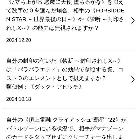
《♪立ち上がる 悪魔に天使 堕ちるかな》を唱え
て数字の０を選んだ場合、相手の《FORBIDDE
N STAR ～世界最後の日～》や《禁断 ～封印さ
れしX～》の能力は無視されますか？
2024.12.20
自分の封印の付いた《禁断 ～封印されしX～》
は「バラバラエティ」の効果で参照する際、コ
スト０のエレメントとして扱えますか？
類似例：《ダック・アヒッチ》
2024.10.18
自分の《頂上電融 クライアッシュ“覇星” ’22》が
バトルゾーンにいる状況で、相手がマナゾーン
のカードをタップせずにクリーチャーを出しま