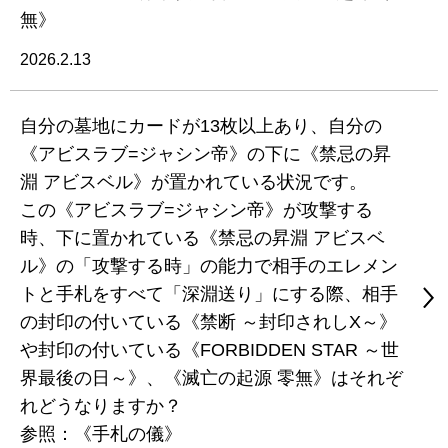
無》
2026.2.13
自分の墓地にカードが13枚以上あり、自分の
《アビスラブ=ジャシン帝》の下に《禁忌の昇
淵 アビスベル》が置かれている状況です。
この《アビスラブ=ジャシン帝》が攻撃する
時、下に置かれている《禁忌の昇淵 アビスベ
ル》の「攻撃する時」の能力で相手のエレメン
トと手札をすべて「深淵送り」にする際、相手
の封印の付いている《禁断 ～封印されしX～》
や封印の付いている《FORBIDDEN STAR ～世
界最後の日～》、《滅亡の起源 零無》はそれぞ
れどうなりますか？
参照：《手札の儀》