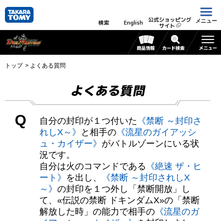
公式ショッピング
メニュー
検索
English
サイト
トップ
よくある質問
よくある質問
Q
自分の封印が１つ付いた
《禁断 ～封印さ
れしX～》
と相手の
《流星のガイアッシ
ュ・カイザー》
がバトルゾーンにいる状
況です。
自分は火のコマンドである
《絶速 ザ・ヒ
ート》
を出し、
《禁断 ～封印されしX
～》
の封印を１つ外し「禁断開放」し
て、«伝説の禁断 ドキンダムX»の「禁断
解放した時」の能力で相手の
《流星のガ