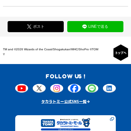
ポスト
LINEで送る
TM and ©2026 Wizards of the Coast/Shogakukan/WHC/ShoPro ©TOM
Y
FOLLOW US !
タカラトミー公式SNS一覧