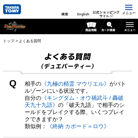
公式ショッピング
メニュー
検索
English
サイト
トップ
よくある質問
よくある質問
（デュエパーティー）
Q
相手の
《九極の精霊 マウリエル》
がバト
ルゾーンにいる状況です。
自分の
《キングダム・オウ禍武斗 / 轟破
天九十九語》
の「破天九語」で相手のシ
ールドをブレイクする際、いくつブレイ
クできますか？
類似例：
《終納 カボード＝ロウ》