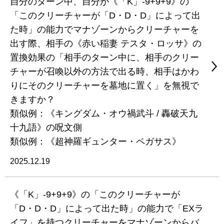
自分のターン中、自分が《「K」-9+9+9》の
「このクリーチャーが「D・D・D」によって出
た時」の能力でマナゾーンからクリーチャーを
出す際、相手の《赤い稲妻 テスタ・ロッサ》の
置換効果の「相手のターン中に、相手のクリー
チャーが召喚以外の方法で出る時、相手はかわ
りにそのクリーチャーを墓地に置く」を無視で
きますか？
類似例：《キングダム・オウ禍武斗 / 轟破天九
十九語》の呪文側
類似例：《超神羅ギュンター・ペガサス》
2025.12.19
《「K」-9+9+9》の「このクリーチャーが
「D・D・D」によって出た時」の能力で「EXラ
イフ」を持つクリーチャーをマナゾーンからバ