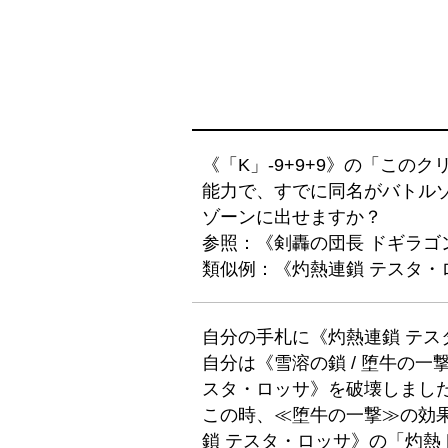
《「K」-9+9+9》の「この
能力で、すでに同名がバトル
ゾーンに出せますか？
参照：《剣轟の団長 ドギラゴ
類似例：《灼熱連鎖 テスタ
自分の手札に《灼熱連鎖 テス
自分は《雪溶の鎖 / 堕牛の
スタ・ロッサ》を破壊しまし
この時、≪堕牛の一撃≫の効
鎖 テスタ・ロッサ》の「灼