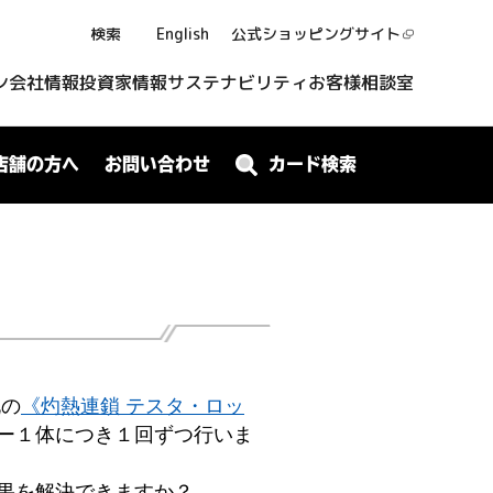
検索
English
公式ショッピング
サイト
ン
会社情報
投資家情報
サステナビリティ
お客様相談室
店舗の方へ
お問い合わせ
カード検索
札の
《灼熱連鎖 テスタ・ロッ
ー１体につき１回ずつ行いま
果を解決できますか？