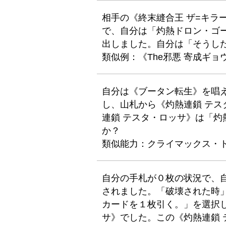
相手の《終末縫合王 ザ=キラ
で、自分は「灼熱ドロン・ゴ
出しました。自分は「そうし
類似例：《The邪悪 寄成ギョ
自分は《ブータン転生》を唱
し、山札から《灼熱連鎖 テ
連鎖 テスタ・ロッサ》は「
か？
類似能力：クライマックス・
自分の手札が０枚の状況で、自
されました。「破壊された時
カードを１枚引く。」を選択
サ》でした。この《灼熱連鎖