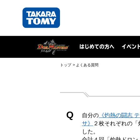
はじめての方へ
イベン
トップ
よくある質問
Q
自分の
《灼熱の闘志 
サ》
２枚それぞれの「
した。
合計４回「灼熱ドロン