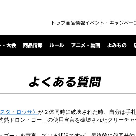
トップ
商品情報
イベント・キャンペー
ト・大会
商品情報
ルール
アニメ・動画
よみもの
よくある質問
テスタ・ロッサ》
が２体同時に破壊された時、自分は手
灼熱ドロン・ゴー」の使用宣言を破壊されたクリーチャ
・ゴー」を宣言している状況ですが、最終的に何回分効