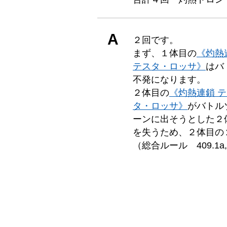
A
２回です。
まず、１体目の
《灼熱
テスタ・ロッサ》
はバ
不発になります。
２体目の
《灼熱連鎖 
タ・ロッサ》
がバトル
ーンに出そうとした２
を失うため、２体目の
（総合ルール 409.1a,4