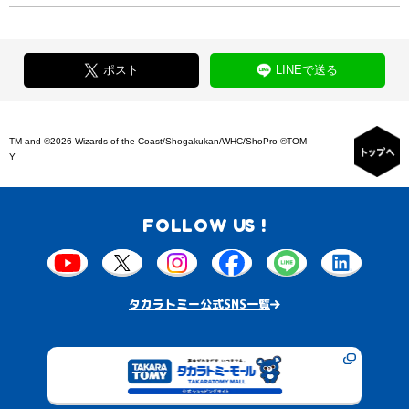
ポスト
LINEで送る
TM and ©2026 Wizards of the Coast/Shogakukan/WHC/ShoPro ©TOM
Y
FOLLOW US !
タカラトミー公式SNS一覧