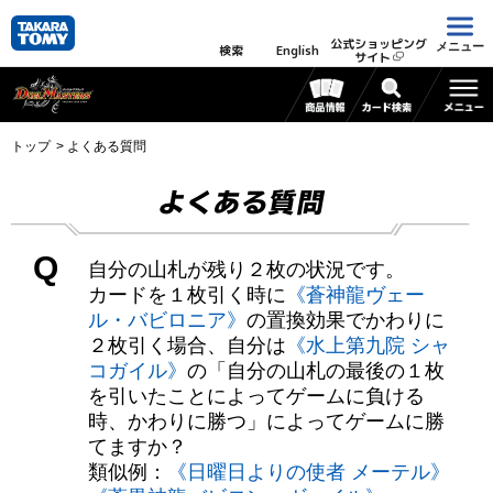
公式ショッピング
メニュー
検索
English
サイト
トップ
よくある質問
よくある質問
Q
自分の山札が残り２枚の状況です。
カードを１枚引く時に
《蒼神龍ヴェー
ル・バビロニア》
の置換効果でかわりに
２枚引く場合、自分は
《水上第九院 シャ
コガイル》
の「自分の山札の最後の１枚
を引いたことによってゲームに負ける
時、かわりに勝つ」によってゲームに勝
てますか？
類似例：
《日曜日よりの使者 メーテル》