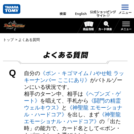
公式ショッピング
メニュー
検索
English
サイト
トップ
よくある質問
よくある質問
Q
自分の
《ボン・キゴマイム / ♪やせ蛙 ラッ
キーナンバー ここにあり》
がバトルゾー
ンにいる状況です。
相手のターン中、相手は
《ヘブンズ・ゲ
ート》
を唱えて、手札から
《闘門の精霊
ウェルキウス》
と
《神聖龍 エモーショナ
ル・ハードコア》
を出し、まず
《神聖龍
エモーショナル・ハードコア》
の「出た
時」の能力で、カード名として≪ボン・