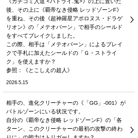
《カチコミ入道 <バトライ.鬼>》の上に置いた
後、その上に《覇帝なき侵略 レッドゾーンF》
を重ね、その後《超神羅星アポロヌス・ドラゲ
リオン》の「メテオバーン」で相手のシールド
をすべてブレイクしました。
この際、相手は「メテオバーン」によるブレイ
クで手札に加えたシールドの「Ｇ・ストライ
ク」を使えますか？
参照：《とこしえの超人》
2026.5.15
相手の、進化クリーチャーの《「GG」-001》が
バトルゾーンにいる状況です。
自分の《覇帝なき侵略 レッドゾーンF》の「各
ターン、このクリーチャーの最初の攻撃の終わ
りに」の能力はトリガーしますか？