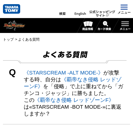
公式ショッピング
メニュー
検索
English
サイト
トップ
よくある質問
よくある質問
Q
《STARSCREAM -ALT MODE-》
が攻撃
する時、自分は
《覇帝なき侵略 レッドゾ
ーンF》
を「侵略」で上に重ねてから「ガ
チンコ・ジャッジ」に勝ちました。
この
《覇帝なき侵略 レッドゾーンF》
は«STARSCREAM -BOT MODE-»に裏返
しますか？