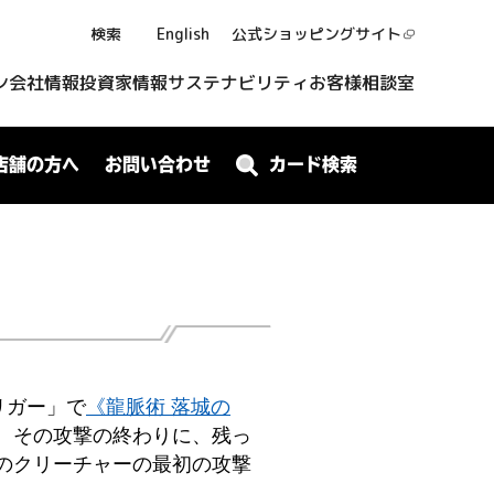
検索
English
公式ショッピング
サイト
ン
会社情報
投資家情報
サステナビリティ
お客様相談室
店舗の方へ
お問い合わせ
カード検索
リガー」で
《龍脈術 落城の
。その攻撃の終わりに、残っ
のクリーチャーの最初の攻撃