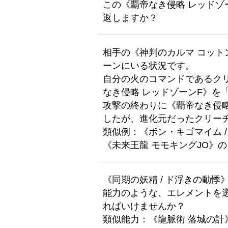
この《覇帝なき侵略 レッドゾーンF
返しますか？
相手の《神判のカルマ コット
ーンにいる状況です。
自分の火のコマンドであるク
なき侵略 レッドゾーンF》を
攻撃の終わりに《覇帝なき侵略
したが、進化元だったクリー
類似例：《ボン・キゴマイム /
《未来王龍 モモキングJO》
《同期の妖精 / ド浮きの動
能力のような、エレメントを
ればいけませんか？
類似能力：《龍脈術 落城の計