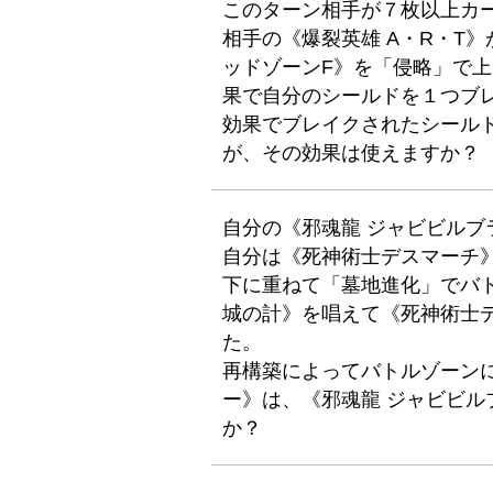
このターン相手が７枚以上カ
相手の《爆裂英雄 A・R・T
ッドゾーンF》を「侵略」で上
果で自分のシールドを１つブ
効果でブレイクされたシール
が、その効果は使えますか？
自分の《邪魂龍 ジャビビル
自分は《死神術士デスマーチ》
下に重ねて「墓地進化」でバ
城の計》を唱えて《死神術士
た。
再構築によってバトルゾーンに
ー》は、《邪魂龍 ジャビビ
か？