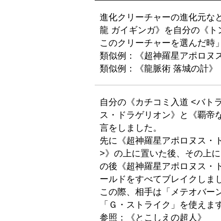
進化クリーチャーの進化元な
龍 ガイギンガ》を自分の《
このクリーチャーを選んだ時
類似例：《超神羅星アポロヌス
類似例：《龍脈術 落城の計》
自分の《カチコミ入道 <バト
ス・ドラゲリオン》と《覇帝な
言をしました。
先に《超神羅星アポロヌス・ド
>》の上に置いた後、その上に
の後《超神羅星アポロヌス・
ールドをすべてブレイクしま
この際、相手は「メテオバー
「Ｇ・ストライク」を使えま
参照：《とこしえの超人》