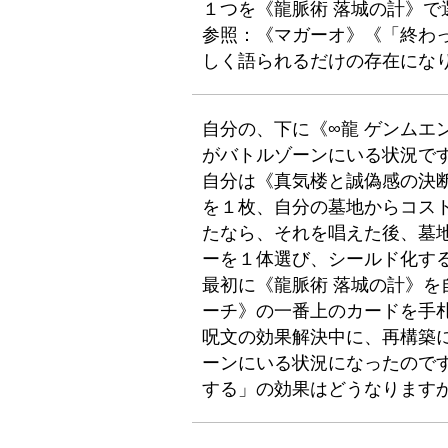
１つを《龍脈術 落城の計》で
参照：《マガーオ》《「終わ
しく語られるだけの存在にな
自分の、下に《∞龍 ゲンムエ
がバトルゾーンにいる状況で
自分は《真気楼と誠偽感の決
を１枚、自分の墓地からコス
たなら、それを唱えた後、墓
ーを１体選び、シールド化す
最初に《龍脈術 落城の計》
ーチ》の一番上のカードを手
呪文の効果解決中に、再構築に
ーンにいる状況になったので
する」の効果はどうなります