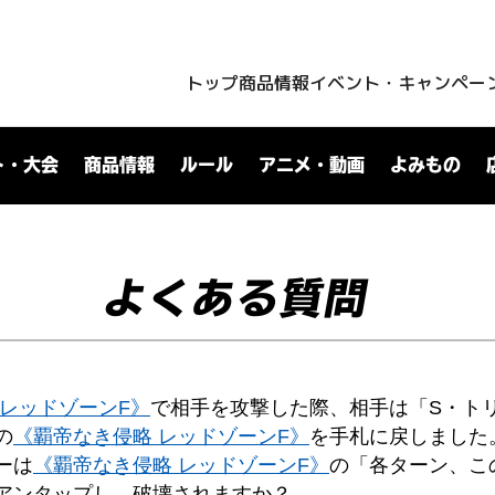
トップ
商品情報
イベント・キャンペー
ト・大会
商品情報
ルール
アニメ・動画
よみもの
よくある質問
 レッドゾーンF》
で相手を攻撃した際、相手は「S・ト
の
《覇帝なき侵略 レッドゾーンF》
を手札に戻しました
ーは
《覇帝なき侵略 レッドゾーンF》
の「各ターン、こ
アンタップし、破壊されますか？