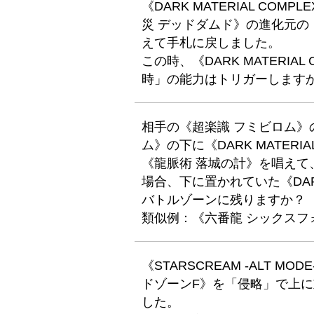
《DARK MATERIAL CO
災 デッドダムド》の進化元の
えて手札に戻しました。
この時、《DARK MATERI
時」の能力はトリガーします
相手の《超楽識 フミビロム》
ム》の下に《DARK MATERI
《龍脈術 落城の計》を唱えて
場合、下に置かれていた《DARK
バトルゾーンに残りますか？
類似例：《六番龍 シックスフォール
《STARSCREAM -ALT 
ドゾーンF》を「侵略」で上
した。