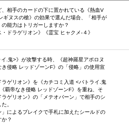
ど、相手のカードの下に置かれている《熱血V
トンギヌスの槍》の効果で選んだ場合、「相手が
」の能力はトリガーしますか？
・ドラゲリオン》《霊宝 ヒャクメ-４》
ライ.鬼>》が攻撃する時、《超神羅星アポロヌ
き侵略 レッドゾーンF》の「侵略」の使用宣
ラゲリオン》を《カチコミ入道 <バトライ.鬼
《覇帝なき侵略 レッドゾーンF》を重ね、そ
ドラゲリオン》の「メテオバーン」で相手のシ
した。
ン」によるブレイクで手札に加えたシールドの
すか？