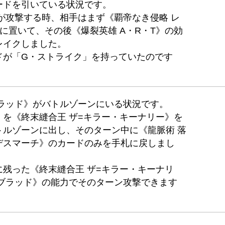
ードを引いている状況です。
》が攻撃する時、相手はまず《覇帝なき侵略 レ
に置いて、その後《爆裂英雄 A・R・T》の効
レイクしました。
ドが「G・ストライク」を持っていたのです
ブラッド》がバトルゾーンにいる状況です。
を《終末縫合王 ザ=キラー・キーナリー》を
トルゾーンに出し、そのターン中に《龍脈術 落
デスマーチ》のカードのみを手札に戻しまし
残った《終末縫合王 ザ=キラー・キーナリ
ルブラッド》の能力でそのターン攻撃できます