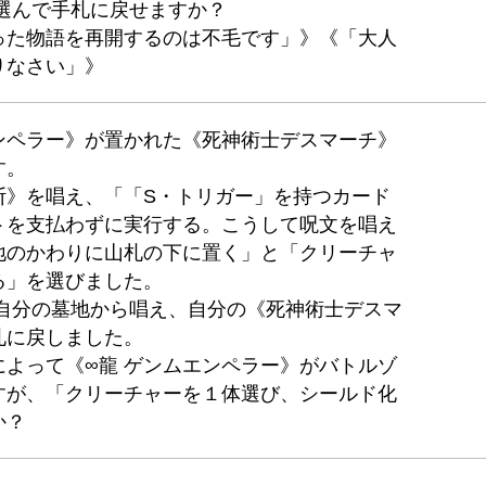
選んで手札に戻せますか？
った物語を再開するのは不毛です」》《「大人
りなさい」》
ンペラー》が置かれた《死神術士デスマーチ》
す。
断》を唱え、「「S・トリガー」を持つカード
トを支払わずに実行する。こうして呪文を唱え
地のかわりに山札の下に置く」と「クリーチャ
る」を選びました。
を自分の墓地から唱え、自分の《死神術士デスマ
札に戻しました。
よって《∞龍 ゲンムエンペラー》がバトルゾ
すが、「クリーチャーを１体選び、シールド化
か？