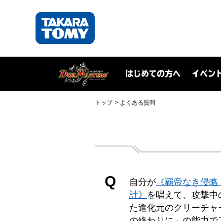
はじめての方へ
イベン
トップ
よくある質問
Q
自分が
《覇帝なき侵略
計》
を唱えて、攻撃中
た進化元のクリーチャ
の終わりに」の能力で