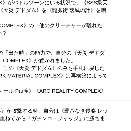
MPLEX》がバトルゾーンにいる状況で、《SSS級天
《天災 デドダム》を《龍脈術 落城の計》を唱
AL COMPLEX》の「他のクリーチャーが離れた
か？
の「出た時」の能力で、自分の《天災 デドダ
AL COMPLEX》が置かれました。
、この《天災 デドダム》のみを手札に戻した
 MATERIAL COMPLEX》は再構築によって
 Par滝》《ARC REALITY COMPLEX》
MODE-》が攻撃する時、自分は《覇帝なき侵略 レッ
に重ねてから「ガチンコ・ジャッジ」に勝ちま