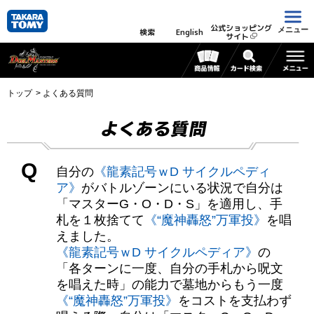
公式ショッピング
メニュー
検索
English
サイト
トップ
よくある質問
よくある質問
Q
自分の
《龍素記号ｗD サイクルペディ
ア》
がバトルゾーンにいる状況で自分は
「マスターG・O・D・S」を適用し、手
札を１枚捨てて
《“魔神轟怒”万軍投》
を唱
えました。
《龍素記号ｗD サイクルペディア》
の
「各ターンに一度、自分の手札から呪文
を唱えた時」の能力で墓地からもう一度
《“魔神轟怒”万軍投》
をコストを支払わず