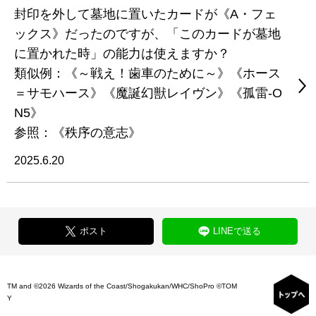
封印を外して墓地に置いたカードが《A・フェ
ックス》だったのですが、「このカードが墓地
に置かれた時」の能力は使えますか？
類似例：《～戦え！歯車のために～》《ホース
＝サモハース》《魔誕幻獣レイヴン》《孤雷-O
N5》
参照：《秩序の意志》
2025.6.20
ポスト
LINEで送る
TM and ©2026 Wizards of the Coast/Shogakukan/WHC/ShoPro ©TOM
Y