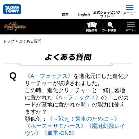
公式ショッピング
メニュー
検索
English
サイト
トップ
よくある質問
よくある質問
Q
《A・フェックス》
を進化元にした進化ク
リーチャーが破壊されました。
この時、進化クリーチャーと一緒に墓地
に置かれた
《A・フェックス》
の「このカ
ードが墓地に置かれた時」の能力は使え
ますか？
類似例：
《～戦え！歯車のために～》
《ホース＝サモハース》
《魔誕幻獣レイ
ヴン》
《孤雷-ON5》