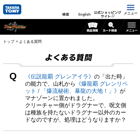
公式ショッピング
メニュー
検索
English
サイト
トップ
よくある質問
よくある質問
Q
《伝説龍覇 グレンアイラ》
の「出た時」
の能力で、山札から
《爆龍覇 グレンリベ
ット / 「爆流秘術、暴龍の大地！」》
が
マナゾーンに置かれました。
クリーチャー側がドラグナーで、呪文側
は種族を持たないドラグナー以外のカー
ドなのですが、処理はどうなりますか？