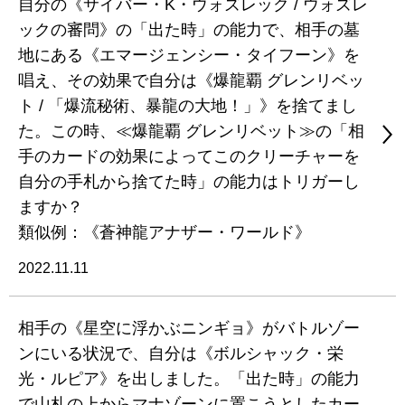
自分の《サイバー・K・ウォズレック / ウォズレ
ックの審問》の「出た時」の能力で、相手の墓
地にある《エマージェンシー・タイフーン》を
唱え、その効果で自分は《爆龍覇 グレンリベッ
ト / 「爆流秘術、暴龍の大地！」》を捨てまし
た。この時、≪爆龍覇 グレンリベット≫の「相
手のカードの効果によってこのクリーチャーを
自分の手札から捨てた時」の能力はトリガーし
ますか？
類似例：《蒼神龍アナザー・ワールド》
2022.11.11
相手の《星空に浮かぶニンギョ》がバトルゾー
ンにいる状況で、自分は《ボルシャック・栄
光・ルピア》を出しました。「出た時」の能力
で山札の上からマナゾーンに置こうとしたカー