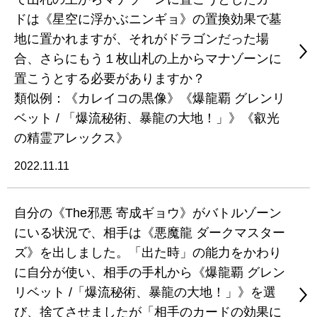
ドは《星空に浮かぶニンギョ》の置換効果で墓
地に置かれますが、それがドラゴンだった場
合、さらにもう１枚山札の上からマナゾーンに
置こうとする必要がありますか？
類似例：《カレイコの黒像》《爆龍覇 グレンリ
ベット / 「爆流秘術、暴龍の大地！」》《叡光
の精霊アレックス》
2022.11.11
自分の《The邪悪 寄成ギョウ》がバトルゾーン
にいる状況で、相手は《悪魔龍 ダークマスター
ズ》を出しました。「出た時」の能力をかわり
に自分が使い、相手の手札から《爆龍覇 グレン
リベット /「爆流秘術、暴龍の大地！」》を選
び、捨てさせましたが「相手のカードの効果に