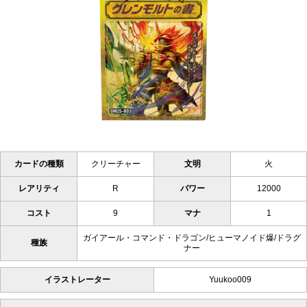
カードの種類
クリーチャー
文明
火
レアリティ
R
パワー
12000
コスト
9
マナ
1
ガイアール・コマンド・ドラゴン/ヒューマノイド爆/ドラグ
種族
ナー
イラストレーター
Yuukoo009