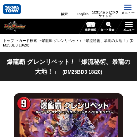
公式ショッピング
メニュー
検索
English
サイト
トップ
カード検索
爆龍覇 グレンリベット / 「爆流秘術、暴龍の大地！」(D
M25BD3 18/20)
爆龍覇 グレンリベット / 「爆流秘術、暴龍の
大地！」
(DM25BD3 18/20)