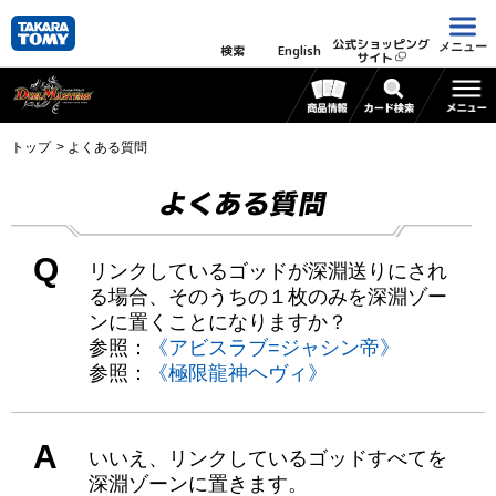
公式ショッピング
メニュー
検索
English
サイト
トップ
よくある質問
よくある質問
Q
リンクしているゴッドが深淵送りにされ
る場合、そのうちの１枚のみを深淵ゾー
ンに置くことになりますか？
参照：
《アビスラブ=ジャシン帝》
参照：
《極限龍神ヘヴィ》
A
いいえ、リンクしているゴッドすべてを
深淵ゾーンに置きます。