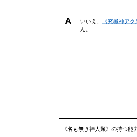
A
いいえ、
《究極神アク
ん。
《名も無き神人類》の持つ能力