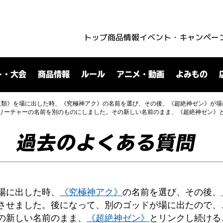
トップ
商品情報
イベント・キャンペー
ト・大会
商品情報
ルール
アニメ・動画
よみもの
人類》を場に出した時、《究極神アク》の名前を選び、その後、《超絶神ゼン》が場
リーチャーの名前を別のものにしました。その新しい名前のまま、《超絶神ゼン》
過去のよくある質問
場に出した時、
《究極神アク》
の名前を選び、その後、
させました。後になって、別のゴッドが場に出たので、
の新しい名前のまま、
《超絶神ゼン》
とリンクし続ける