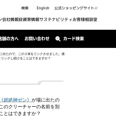
検索
English
公式ショッピング
サイト
ン
会社情報
投資家情報
サステナビリティ
お客様相談室
店舗の方へ
お問い合わせ
カード検索
に出たので、この２体をリンクさせました。後
とリンクし続けることはできますか？
《超絶神ゼン》
が場に出たの
このクリーチャーの名前を別
ことはできますか？