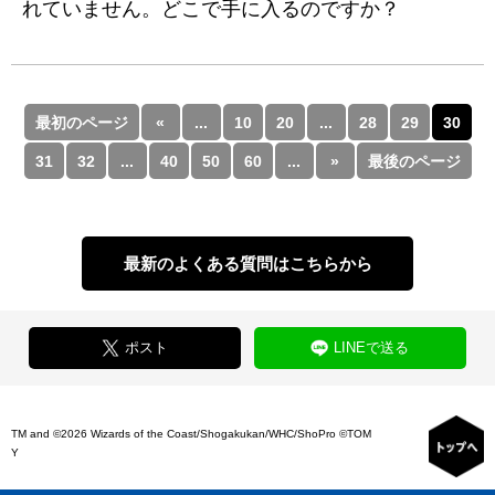
れていません。どこで手に入るのですか？
最初のページ
«
...
10
20
...
28
29
30
31
32
...
40
50
60
...
»
最後のページ
最新のよくある質問はこちらから
ポスト
LINEで送る
TM and ©2026 Wizards of the Coast/Shogakukan/WHC/ShoPro ©TOM
Y