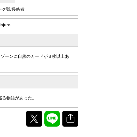
ーク號/侵略者
injuro
ナゾーンに自然のカードが３枚以上あ
。
巡る物語があった。