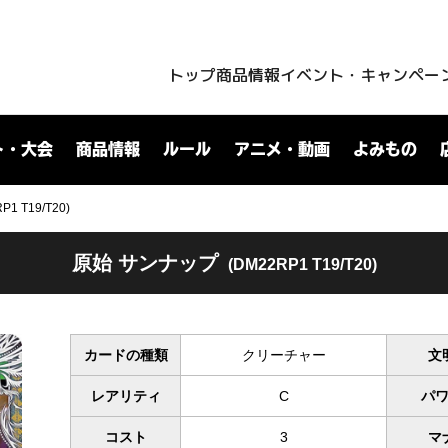
トップ
商品情報
イベント・キャンペー
ト・大会
商品情報
ルール
アニメ・動画
よみもの
 T19/T20)
原始 サンナップ
(DM22RP1 T19/T20)
カードの種類
クリーチャー
文
レアリティ
C
パ
コスト
3
マ