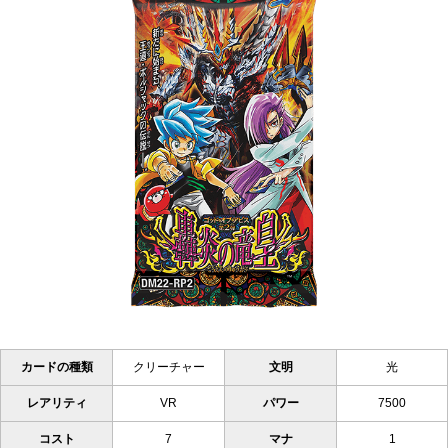
カードの種類
クリーチャー
文明
光
レアリティ
VR
パワー
7500
コスト
7
マナ
1