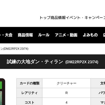
トップ
商品情報
イベント・キャンペー
ト・大会
商品情報
ルール
アニメ・動画
よみもの
M22RP2X 23/74)
試練の大地ダン・ティラン
(DM22RP2X 23/74)
カードの種類
クリーチャー
文
レアリティ
R
パ
コスト
4
マ