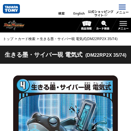
公式ショッピング
メニュー
検索
English
サイト
トップ
カード検索
生きる墨・サイバー硯 電気式(DM22RP2X 35/74)
生きる墨・サイバー硯 電気式
(DM22RP2X 35/74)