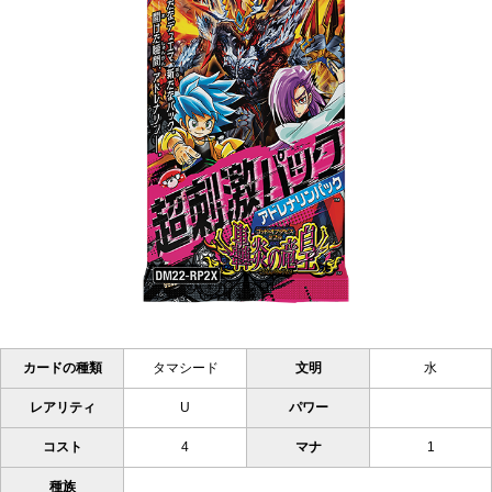
カードの種類
タマシード
文明
水
レアリティ
U
パワー
コスト
4
マナ
1
種族